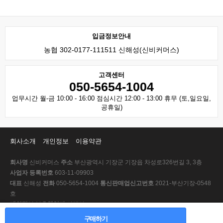
입금정보안내
농협 302-0177-111511 신해성(신비커머스)
고객센터
050-5654-1004
업무시간 월-금 10:00 - 16:00 점심시간 12:00 - 13:00 휴무 (토,일요일,
공휴일)
회사소개
개인정보
이용약관
회사명
신비커머스
주소
부산광역시 기장군 기장읍 차성로326번길 3, 3층
사업자 등록번호
603-11-09903
대표
신해성
전화
050-5654-1004
통신판매업신고번호
2021-부산기장-0548
호
개인정보 보호책임자
신해성
Copyright © 2001-2013 신비커머스. All Rights Reserved.
구매하기