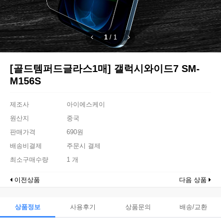
1
/
1
[골드템퍼드글라스1매] 갤럭시와이드7 SM-
M156S
제조사
아이에스케이
원산지
중국
판매가격
690원
배송비결제
주문시 결제
최소구매수량
1 개
이전상품
다음 상품
상품정보
사용후기
상품문의
배송/교환