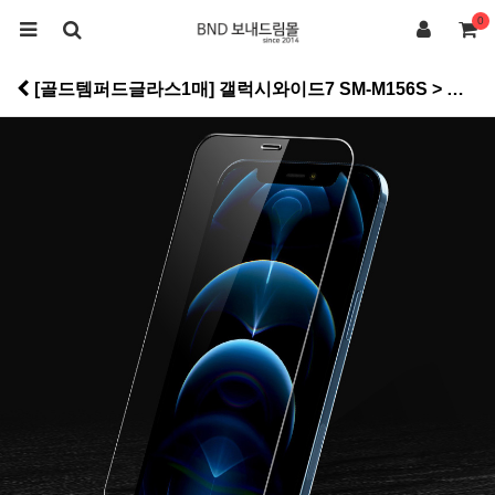
0
[골드템퍼드글라스1매] 갤럭시와이드7 SM-M156S > 골드템퍼드강화글라스