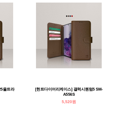
25울트라
[헌트다이어리케이스] 갤럭시퀀텀5 SM-
A556S
5,520원