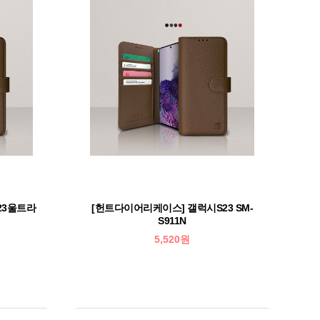
23울트라
[헌트다이어리케이스] 갤럭시S23 SM-
S911N
5,520원