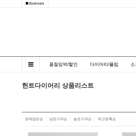
Bookmark
품절임박/할인
다이어리/플립
소
헌트다이어리 상품리스트
판매많은순
낮은가격순
높은가격순
최근등록순