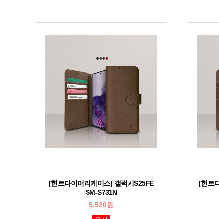
[헌트다이어리케이스] 갤럭시S25FE
[헌트
SM-S731N
5,520원