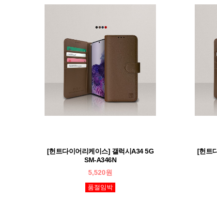
[헌트다이어리케이스] 갤럭시A34 5G
[헌트
SM-A346N
5,520원
품절임박