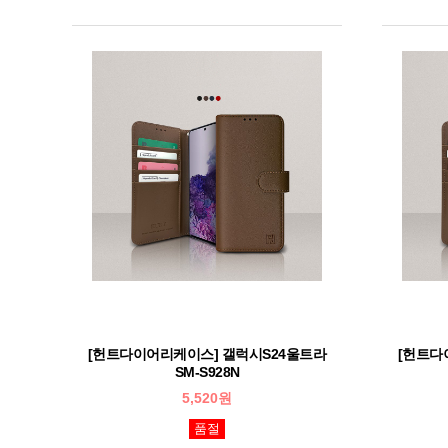
[헌트다이어리케이스] 갤럭시S24울트라
[헌트다
SM-S928N
5,520원
품절