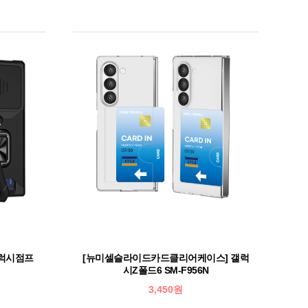
갤럭시점프
[뉴미셀슬라이드카드클리어케이스] 갤럭
시Z폴드6 SM-F956N
3,450원