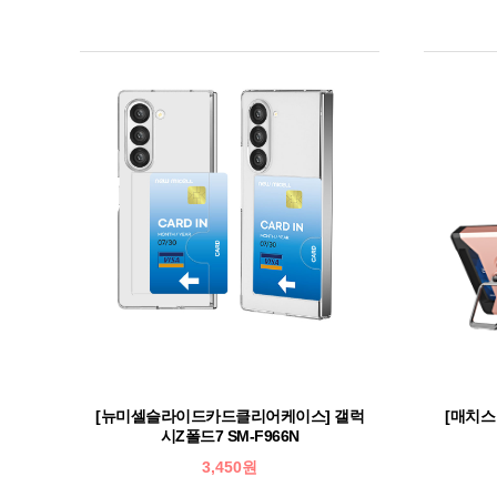
[뉴미셀슬라이드카드클리어케이스] 갤럭
[매치스
시Z폴드7 SM-F966N
3,450원