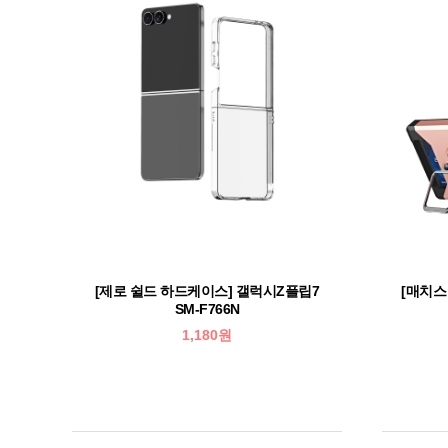
[제로 쉴드 하드케이스] 갤럭시Z플립7
[매치스
SM-F766N
1,180원