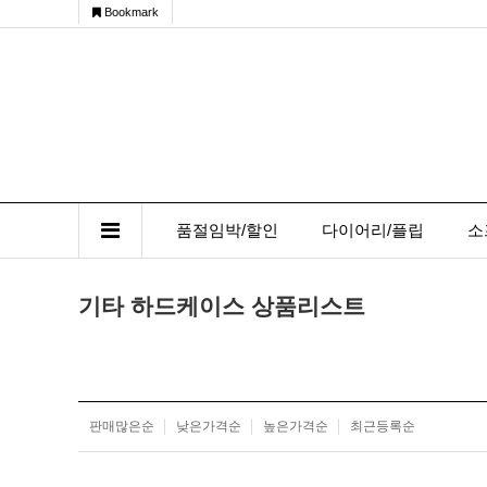
Bookmark
품절임박/할인
다이어리/플립
소
기타 하드케이스 상품리스트
판매많은순
낮은가격순
높은가격순
최근등록순