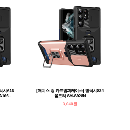
럭시A16
[매치스 링 카드범퍼케이스] 갤럭시S24
A166L
울트라 SM-S928N
3,040원