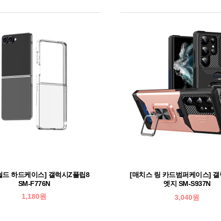
쉴드 하드케이스] 갤럭시Z플립8
[매치스 링 카드범퍼케이스] 갤
SM-F776N
엣지 SM-S937N
1,180원
3,040원