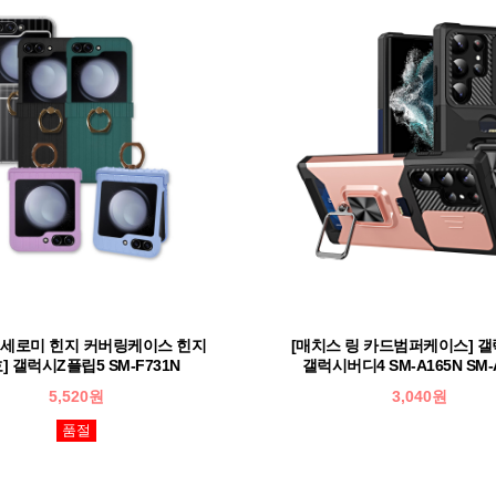
 세로미 힌지 커버링케이스 힌지
[매치스 링 카드범퍼케이스] 갤
] 갤럭시Z플립5 SM-F731N
갤럭시버디4 SM-A165N SM-
5,520원
3,040원
품절