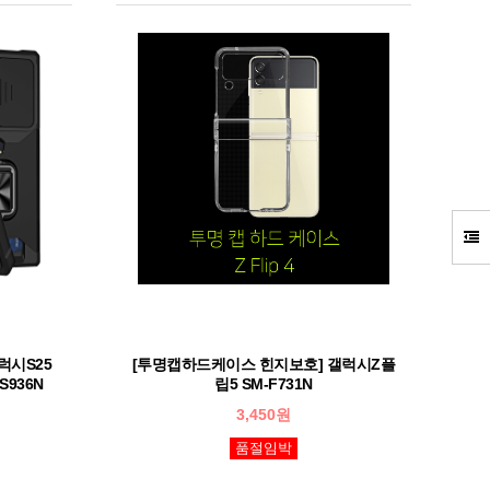
럭시S25
[투명캡하드케이스 힌지보호] 갤럭시Z플
S936N
립5 SM-F731N
3,450원
품절임박