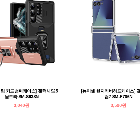
 링 카드범퍼케이스] 갤럭시S25
[뉴미셀 힌지커버하드케이스] 
울트라 SM-S938N
립7 SM-F766N
3,040원
3,590원