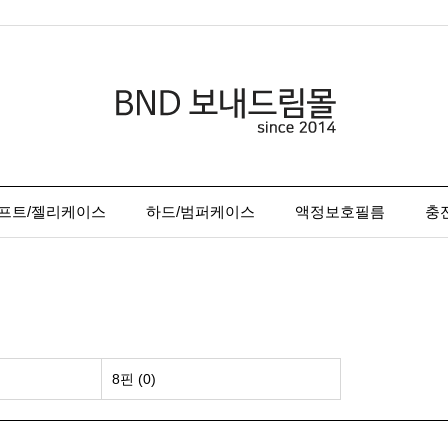
프트/젤리케이스
하드/범퍼케이스
액정보호필름
충
8핀 (0)