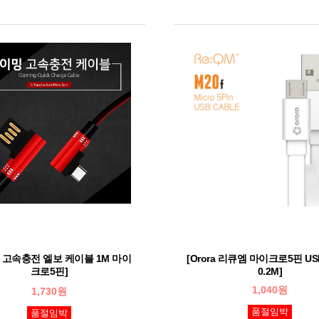
 고속충전 엘보 케이블 1M 마이
[Orora 리큐엠 마이크로5핀 U
크로5핀]
0.2M]
1,040원
1,730원
품절임박
품절임박