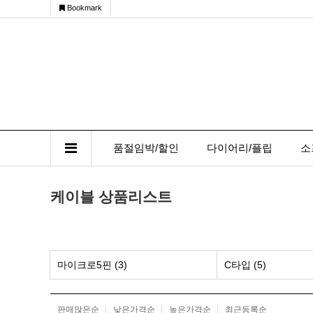
Bookmark
품절임박/할인
다이어리/플립
소
케이블 상품리스트
마이크로5핀 (3)
C타입 (5)
판매많은순
낮은가격순
높은가격순
최근등록순