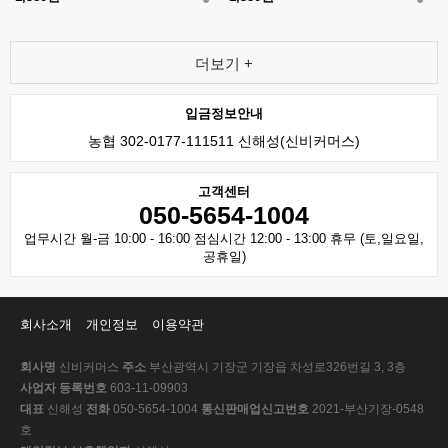
더보기 +
입금정보안내
농협 302-0177-111511 신해성(신비커머스)
고객센터
050-5654-1004
업무시간 월-금 10:00 - 16:00 점심시간 12:00 - 13:00 휴무 (토,일요일,
공휴일)
회사소개
개인정보
이용약관
회사명
신비커머스
주소
부산광역시 기장군 기장읍 차성로326번길 3, 3층
사업자 등록번호
603-11-09903
대표
신해성
전화
050-5654-1004
통신판매업신고번호
2021-부산기장-0548
호