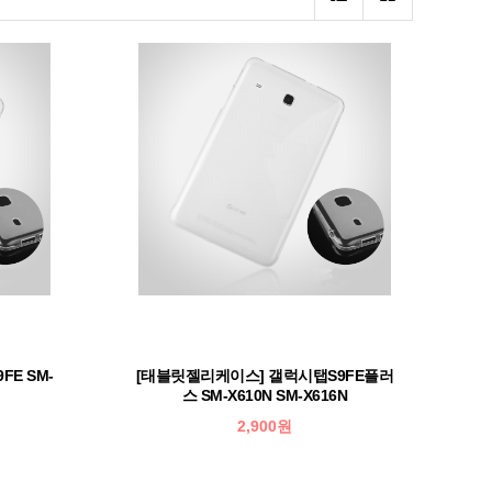
E SM-
[태블릿젤리케이스] 갤럭시탭S9FE플러
스 SM-X610N SM-X616N
2,900원