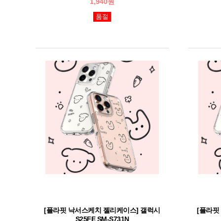
1,940원
품절
[플라핏 낙서스케치 젤리케이스] 갤럭시
[플라핏
S25FE SM-S731N