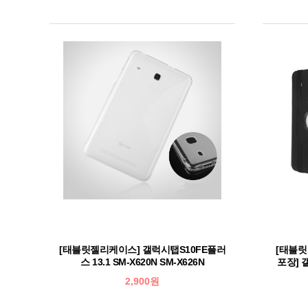
[태블릿젤리케이스] 갤럭시탭S10FE플러
[태블
스 13.1 SM-X620N SM-X626N
포장] 갤
2,900원