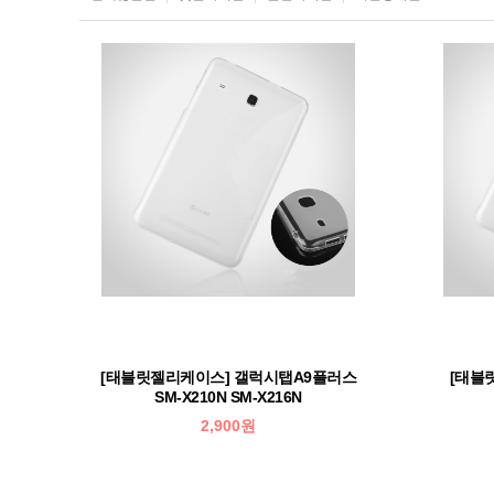
[태블릿젤리케이스] 갤럭시탭A9플러스
[태블
SM-X210N SM-X216N
2,900원