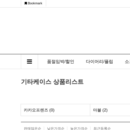
Bookmark
품절임박/할인
다이어리/플립
소
기타케이스 상품리스트
카카오프렌즈 (0)
마블 (2)
판매많은순
낮은가격순
높은가격순
최근등록순