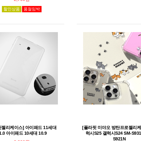
할인상품
품절임박
릿젤리케이스] 아이패드 11세대
[플라핏 미야오 방탄프로젤리케
1.0 아이패드 10세대 10.9
럭시S25 갤럭시S24 SM-S931
S921N