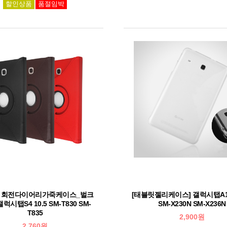
할인상품
품절임박
릿 회전다이어리가죽케이스_벌크
[태블릿젤리케이스] 갤럭시탭A
럭시탭S4 10.5 SM-T830 SM-
SM-X230N SM-X236N
T835
2,900원
2,760원