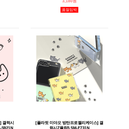
3,180원
품절임박
] 갤럭시
[플라핏 미야오 방탄프로젤리케이스] 갤
-S921N
럭시Z플립5 SM-F731N