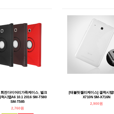
릿 회전다이어리가죽케이스_벌크
[태블릿젤리케이스] 갤럭시탭S9
럭시탭A6 10.1 2016 SM-T580
X710N SM-X716N
SM-T585
2,900원
2,760원