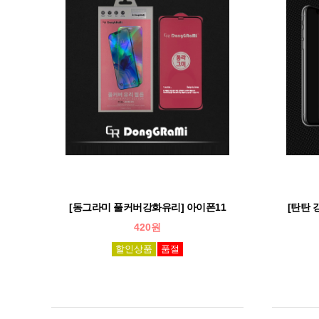
[동그라미 풀커버강화유리] 아이폰11
[탄탄 
420원
할인상품
품절