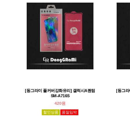
[동그라미 풀커버강화유리] 갤럭시A퀀텀
[동그라
SM-A716S
420원
할인상품
품절임박