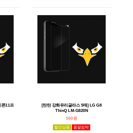
이폰11프
[탄탄 강화유리글라스 5매] LG G8
ThinQ LM-G820N
560원
할인상품
품절임박