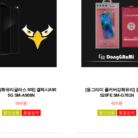
강화유리글라스 5매] 갤럭시A90
[동그라미 풀커버강화유리] 
5G SM-A908N
S20FE SM-G781N
560원
420원
할인상품
품절임박
할인상품
품절임박