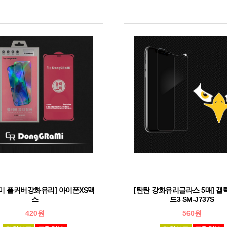
미 풀커버강화유리] 아이폰XS맥
[탄탄 강화유리글라스 5매] 
스
드3 SM-J737S
420원
560원