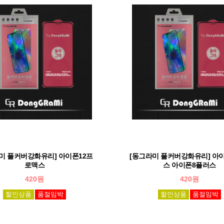
미 풀커버강화유리] 아이폰12프
[동그라미 풀커버강화유리] 아
로맥스
스 아이폰8플러스
420원
420원
할인상품
품절임박
할인상품
품절임박