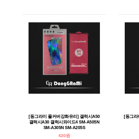
[동그라미 풀커버강화유리] 갤럭시A50
[동그라
갤럭시A30 갤럭시와이드4 SM-A505N
SM-A305N SM-A205S
420원