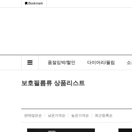
Bookmark
품절임박/할인
다이어리/플립
소
보호필름류 상품리스트
판매많은순
낮은가격순
높은가격순
최근등록순