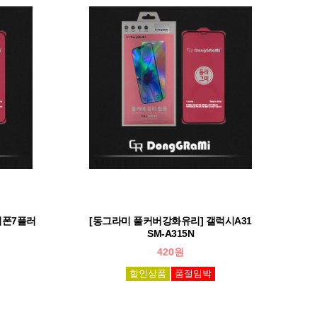
이폰7플러
[동그라미 풀커버강화유리] 갤럭시A31
SM-A315N
420원
할인상품
품절임박