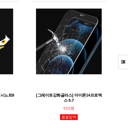
럭시노트8
[그레이트강화글라스] 아이폰14프로맥
스 6.7
610원
품절임박