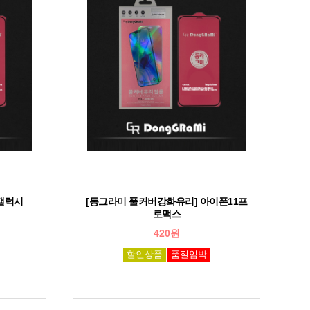
갤럭시
[동그라미 풀커버강화유리] 아이폰11프
로맥스
420원
할인상품
품절임박