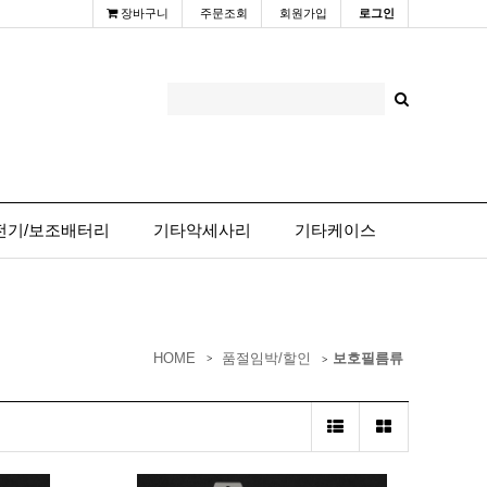
장바구니
주문조회
회원가입
로그인
전기/보조배터리
기타악세사리
기타케이스
HOME
품절임박/할인
보호필름류