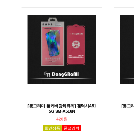
[동그라미 풀커버강화유리] 갤럭시A51
[동그
5G SM-A516N
420원
할인상품
품절임박