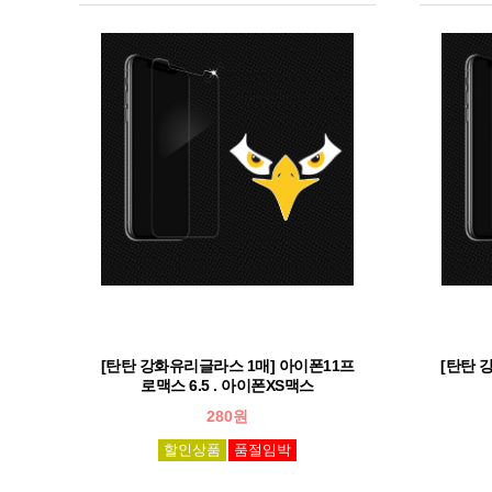
[탄탄 강화유리글라스 1매] 아이폰11프
[탄탄 
로맥스 6.5 . 아이폰XS맥스
280원
할인상품
품절임박