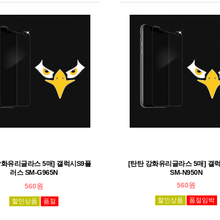
강화유리글라스 5매] 갤럭시S9플
[탄탄 강화유리글라스 5매] 갤
러스 SM-G965N
SM-N950N
560원
560원
할인상품
품절임박
할인상품
품절