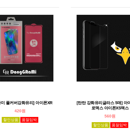
라미 풀커버강화유리] 아이폰XR
[탄탄 강화유리글라스 5매] 아
로맥스 아이폰XS맥스
420원
560원
할인상품
품절임박
할인상품
품절임박