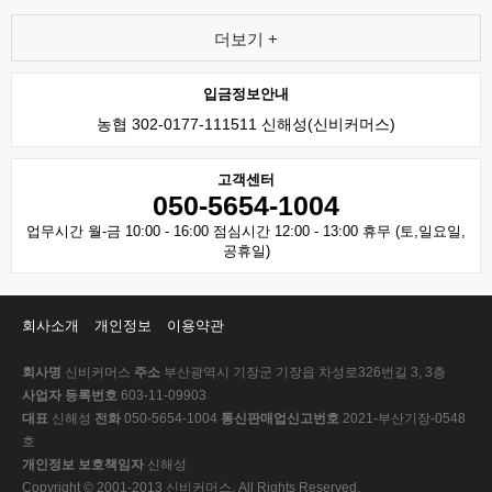
더보기 +
입금정보안내
농협 302-0177-111511 신해성(신비커머스)
고객센터
050-5654-1004
업무시간 월-금 10:00 - 16:00 점심시간 12:00 - 13:00 휴무 (토,일요일,
공휴일)
회사소개
개인정보
이용약관
회사명
신비커머스
주소
부산광역시 기장군 기장읍 차성로326번길 3, 3층
사업자 등록번호
603-11-09903
대표
신해성
전화
050-5654-1004
통신판매업신고번호
2021-부산기장-0548
호
개인정보 보호책임자
신해성
Copyright © 2001-2013 신비커머스. All Rights Reserved.