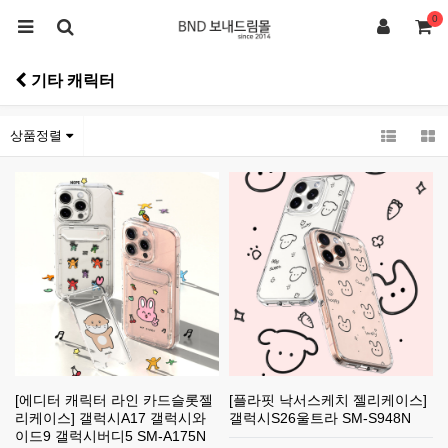
0
기타 캐릭터
상품정렬
[에디터 캐릭터 라인 카드슬롯젤
[플라핏 낙서스케치 젤리케이스]
리케이스] 갤럭시A17 갤럭시와
갤럭시S26울트라 SM-S948N
이드9 갤럭시버디5 SM-A175N