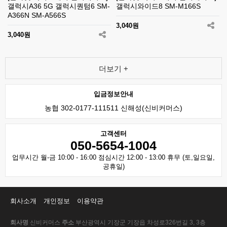
갤럭시A36 5G 갤럭시퀀텀6 SM-
갤럭시와이드8 SM-M166S
A366N SM-A566S
3,040원
3,040원
더보기 +
입금정보안내
농협 302-0177-111511 신해성(신비커머스)
고객센터
050-5654-1004
업무시간 월-금 10:00 - 16:00 점심시간 12:00 - 13:00 휴무 (토,일요일,
공휴일)
회사소개
개인정보
이용약관
회사명
신비커머스
주소
부산광역시 기장군 기장읍 차성로326번길 3, 3층