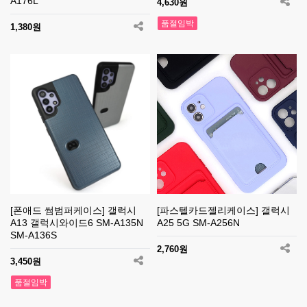
A176L
4,630원
품절임박
1,380원
[폰애드 썸범퍼케이스] 갤럭시
[파스텔카드젤리케이스] 갤럭시
A13 갤럭시와이드6 SM-A135N
A25 5G SM-A256N
SM-A136S
2,760원
3,450원
품절임박