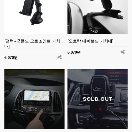
[갤럭시Z폴드 오토조인트 거치
[오토락 대쉬보드 거치대]
대]
6,070원
6,070원
SOLD OUT