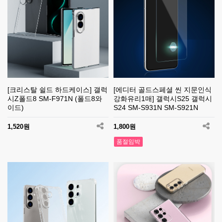
[크리스탈 쉴드 하드케이스] 갤럭
[에디터 골드스페셜 씬 지문인식
시Z폴드8 SM-F971N (폴드8와
강화유리1매] 갤럭시S25 갤럭시
이드)
S24 SM-S931N SM-S921N
1,520원
1,800원
품절임박