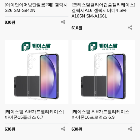
[아이언아머방탄필름2매] 갤럭시
[크리스탈클리어캡슐젤리케이스]
S26 SM-S942N
갤럭시A16 갤럭시버디4 SM-
A165N SM-A166L
830원
610원
[케이스팜 AIR가드젤리케이스]
[케이스팜 AIR가드젤리케이스]
아이폰15플러스 6.7
아이폰16프로맥스 6.9
630원
630원