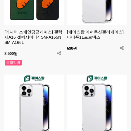
[에디터 스케인당근케이스] 갤럭
[케이스팜 에어쿠션젤리케이스]
시A16 갤럭시버디4 SM-A165N
아이폰11프로맥스
SM-A166L
690원
8,500원
품절임박