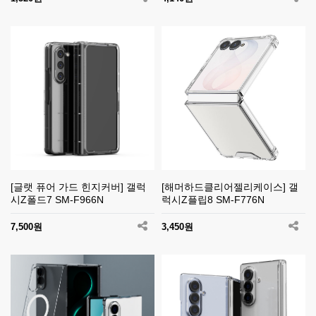
[글랫 퓨어 가드 힌지커버] 갤럭
[해머하드클리어젤리케이스] 갤
시Z폴드7 SM-F966N
럭시Z플립8 SM-F776N
7,500원
3,450원