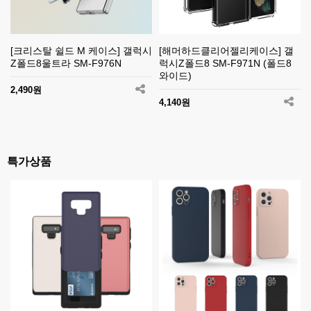
[크리스탈 쉴드 M 케이스] 갤럭시
[해머하드클리어젤리케이스] 갤
Z폴드8울트라 SM-F976N
럭시Z폴드8 SM-F971N (폴드8
와이드)
2,490원
4,140원
특가상품