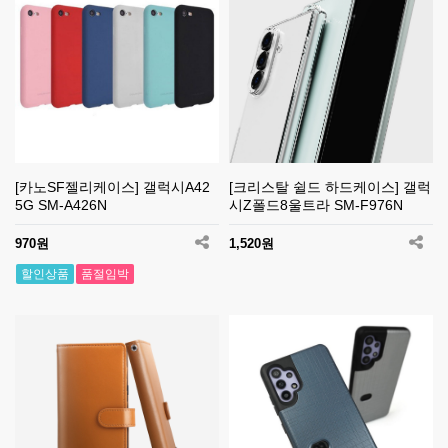
[카노SF젤리케이스] 갤럭시A42
[크리스탈 쉴드 하드케이스] 갤럭
5G SM-A426N
시Z폴드8울트라 SM-F976N
970원
1,520원
할인상품
품절임박