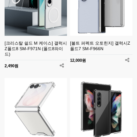
[크리스탈 쉴드 M 케이스] 갤럭시
[볼트 퍼펙트 오토힌지] 갤럭시Z
Z폴드8 SM-F971N (폴드8와이
폴드7 SM-F966N
드)
12,000원
2,490원