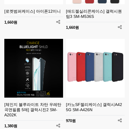
[로켓범퍼케이스] 아이폰12미니
[애드젤실리콘케이스] 갤럭시퀀
텀3 SM-M536S
1,660원
1,660원
[체인지 블루라이트 차탄 우레탄
[카노SF젤리케이스] 갤럭시A42
곡면필름 5매] 갤럭시진2 SM-
5G SM-A426N
A202K
970원
1,380원