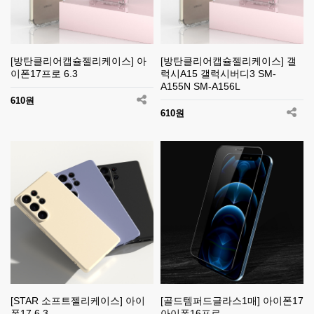
[방탄클리어캡슐젤리케이스] 아
[방탄클리어캡슐젤리케이스] 갤
이폰17프로 6.3
럭시A15 갤럭시버디3 SM-
A155N SM-A156L
610원
610원
[STAR 소프트젤리케이스] 아이
[골드템퍼드글라스1매] 아이폰17
폰17 6.3
아이폰16프로