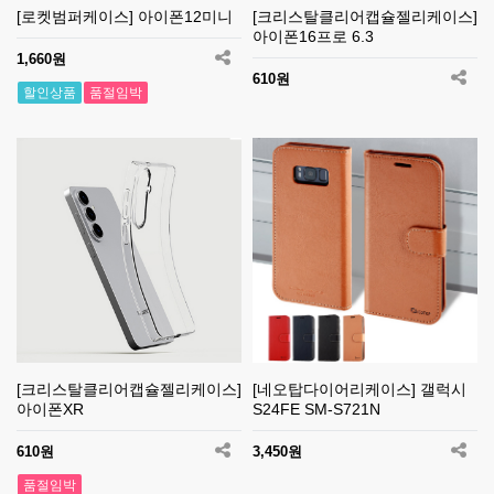
[로켓범퍼케이스] 아이폰12미니
[크리스탈클리어캡슐젤리케이스]
아이폰16프로 6.3
1,660원
610원
할인상품
품절임박
[크리스탈클리어캡슐젤리케이스]
[네오탑다이어리케이스] 갤럭시
아이폰XR
S24FE SM-S721N
610원
3,450원
품절임박