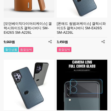
[모던베이직다이어리케이스] 갤
[폰애드 썸범퍼케이스] 갤럭시와
럭시와이드5 갤럭시버디 SM-
이드5 갤럭시버디 SM-E426S
E426S SM-A226L
SM-A226L
9,660원
3,450원
할인상품
품절임박
품절임박