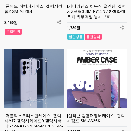
[폰애드 썸범퍼케이스] 갤럭시퀀
[카메라렌즈 하우징 올인원] 갤럭
텀2 SM-A826S
시Z플립3 SM-F711N / 카메라렌
즈와 외부액정 동시보호
3,450원
1,380원
품절임박
할인상품
품절임박
[더블믹스크리스탈케이스] 갤럭
[실리콘 링홀더엠버케이스] 갤럭
시A17 갤럭시와이드9 갤럭시버
시점프 SM-A326K
디5 SM-A175N SM-M176S SM-