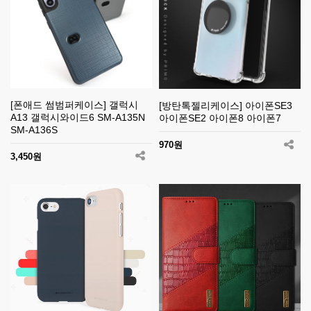
[폰애드 썸범퍼케이스] 갤럭시
[방탄톡젤리케이스] 아이폰SE3
A13 갤럭시와이드6 SM-A135N
아이폰SE2 아이폰8 아이폰7
SM-A136S
970원
3,450원