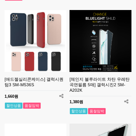
[애드젤실리콘케이스] 갤럭시퀀
[체인지 블루라이트 차탄 우레탄
텀3 SM-M536S
곡면필름 5매] 갤럭시진2 SM-
A202K
1,660원
1,380원
할인상품
품절임박
할인상품
품절임박