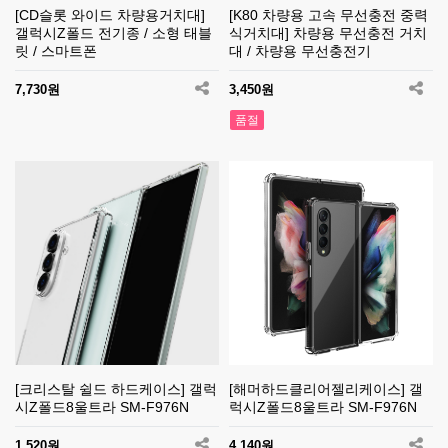
[CD슬롯 와이드 차량용거치대]
[K80 차량용 고속 무선충전 중력
갤럭시Z폴드 전기종 / 소형 태블
식거치대] 차량용 무선충전 거치
릿 / 스마트폰
대 / 차량용 무선충전기
7,730원
3,450원
품절
[크리스탈 쉴드 하드케이스] 갤럭
[해머하드클리어젤리케이스] 갤
시Z폴드8울트라 SM-F976N
럭시Z폴드8울트라 SM-F976N
1,520원
4,140원