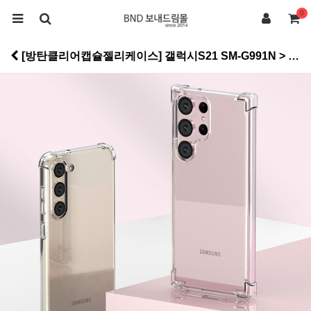
0
[방탄클리어캡슐젤리케이스] 갤럭시S21 SM-G991N > 범퍼젤리케이스