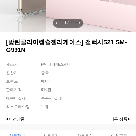
1
/
1
[방탄클리어캡슐젤리케이스] 갤럭시S21 SM-
G991N
제조사
(주)아이에스케이
원산지
중국
브랜드
에디터
판매가격
610원
배송비결제
주문시 결제
최소구매수량
1 개
이전상품
다음 상품
상품정보
사용후기
상품문의
배송/교환