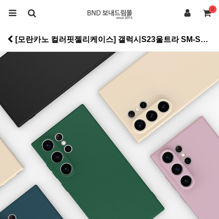
0
[모란카노 컬러핏젤리케이스] 갤럭시S23울트라 SM-S918N > 컬러소프트