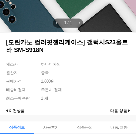
1
/
1
[모란카노 컬러핏젤리케이스] 갤럭시S23울트
라 SM-S918N
제조사
하나디자인
원산지
중국
판매가격
1,800원
배송비결제
주문시 결제
최소구매수량
1 개
이전상품
다음 상품
상품정보
사용후기
상품문의
배송/교환