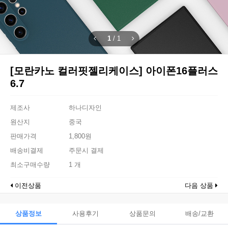
1
/
1
[모란카노 컬러핏젤리케이스] 아이폰16플러스
6.7
제조사
하나디자인
원산지
중국
판매가격
1,800원
배송비결제
주문시 결제
최소구매수량
1 개
이전상품
다음 상품
상품정보
사용후기
상품문의
배송/교환