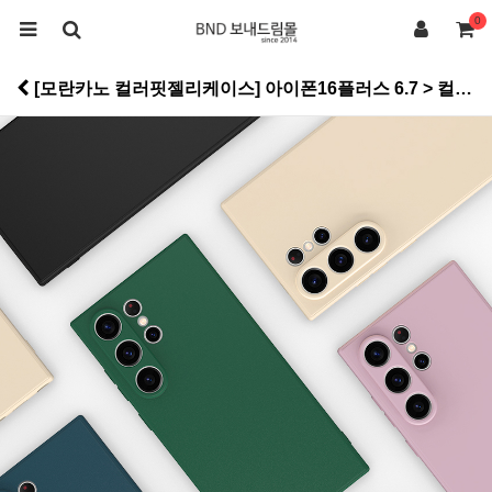
0
[모란카노 컬러핏젤리케이스] 아이폰16플러스 6.7 > 컬러소프트