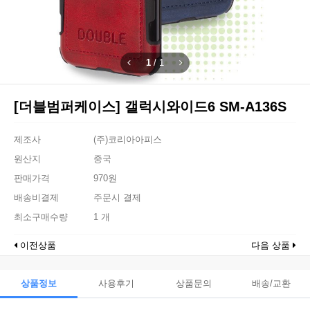
1
/
1
[더블범퍼케이스] 갤럭시와이드6 SM-A136S
제조사
(주)코리아아피스
원산지
중국
판매가격
970원
배송비결제
주문시 결제
최소구매수량
1 개
이전상품
다음 상품
상품정보
사용후기
상품문의
배송/교환