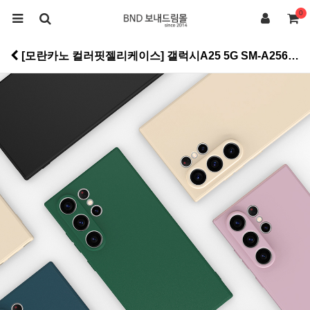
0
[모란카노 컬러핏젤리케이스] 갤럭시A25 5G SM-A256N > 컬러소프트