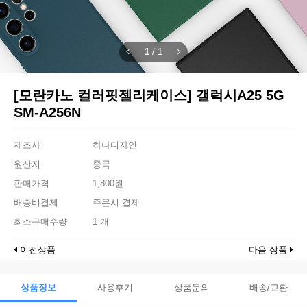
1
/
1
[모란카노 컬러핏젤리케이스] 갤럭시A25 5G
SM-A256N
제조사
하나디자인
원산지
중국
판매가격
1,800원
배송비결제
주문시 결제
최소구매수량
1 개
이전상품
다음 상품
상품정보
사용후기
상품문의
배송/교환