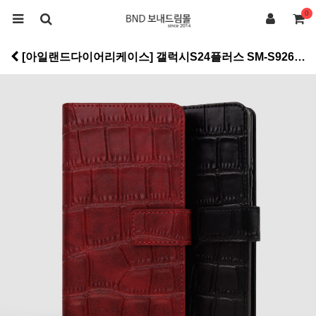
0
[아일랜드다이어리케이스] 갤럭시S24플러스 SM-S926N > 케이스류