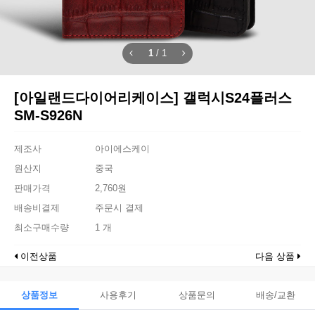
1
/
1
[아일랜드다이어리케이스] 갤럭시S24플러스
SM-S926N
제조사
아이에스케이
원산지
중국
판매가격
2,760원
배송비결제
주문시 결제
최소구매수량
1 개
이전상품
다음 상품
상품정보
사용후기
상품문의
배송/교환