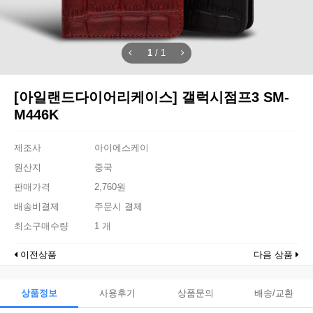
1
/
1
[아일랜드다이어리케이스] 갤럭시점프3 SM-
M446K
제조사
아이에스케이
원산지
중국
판매가격
2,760원
배송비결제
주문시 결제
최소구매수량
1 개
이전상품
다음 상품
상품정보
사용후기
상품문의
배송/교환