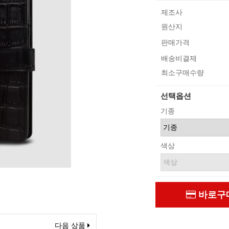
제조사
원산지
판매가격
배송비결제
최소구매수량
선택옵션
기종
색상
바로구
다음 상품