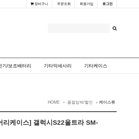
장바구니
주문조회
회원가입
로그인
전기/보조배터리
기타악세사리
기타케이스
HOME
품절임박/할인
케이스류
리케이스] 갤럭시S22울트라 SM-