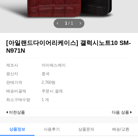
1
/
1
[아일랜드다이어리케이스] 갤럭시노트10 SM-
N971N
제조사
아이에스케이
원산지
중국
판매가격
2,760원
배송비결제
주문시 결제
최소구매수량
1 개
이전상품
다음 상품
상품정보
사용후기
상품문의
배송/교환