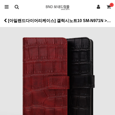
0
[아일랜드다이어리케이스] 갤럭시노트10 SM-N971N > 케이스류