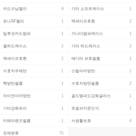
카드수납젤리
9
기타 소프트케이스
1
로나SF젤리
1
맥세이프호환
2
일루션카드범퍼
1
가나다범퍼케이스
1
젤하드케이스
2
기타 하드케이스
2
맥세이프호환
2
에디터 보호필름
1
수호자우레탄
1
스틸아머방탄
1
핵방탄필름
1
수호자방탄필름
2
아이언아머방탄
1
골드템퍼드강화글라스
1
기타강화유리
1
초음파지문인식
1
카메라렌즈필름
1
사생활보호
4
전체분류
75