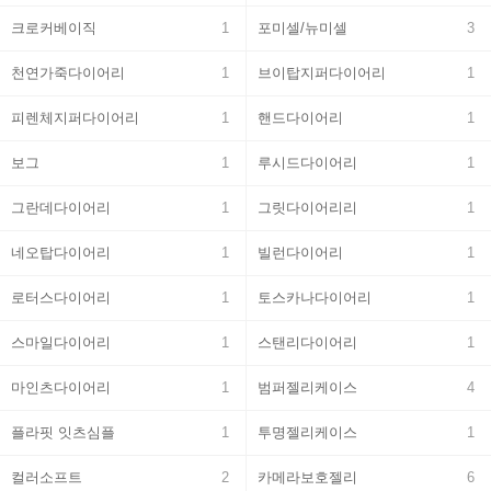
크로커베이직
1
포미셀/뉴미셀
3
천연가죽다이어리
1
브이탑지퍼다이어리
1
피렌체지퍼다이어리
1
핸드다이어리
1
보그
1
루시드다이어리
1
그란데다이어리
1
그릿다이어리리
1
네오탑다이어리
1
빌런다이어리
1
로터스다이어리
1
토스카나다이어리
1
스마일다이어리
1
스탠리다이어리
1
마인츠다이어리
1
범퍼젤리케이스
4
플라핏 잇츠심플
1
투명젤리케이스
1
컬러소프트
2
카메라보호젤리
6