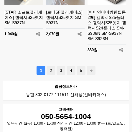
[STAR 소프트젤리케
[로나SF젤리케이스]
[아이언아머방탄필름
이스] 갤럭시S25엣지
갤럭시S25엣지 SM-
2매] 갤럭시S25플러
SM-S937N
S937N
스 갤럭시S25엣지 갤
럭시S24플러스 SM-
S936N SM-S937N
1,040원
2,070원
SM-S926N
830원
2
3
4
5
1
입금정보안내
농협 302-0177-111511 신해성(신비커머스)
고객센터
050-5654-1004
업무시간 월-금 10:00 - 16:00 점심시간 12:00 - 13:00 휴무 (토,일요일,
공휴일)