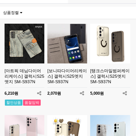
상품정렬
[아트픽 데님다이어
[보니따다이어리케이
[탱크스마일범퍼케이
리케이스] 갤럭시S25
스] 갤럭시S25엣지
스] 갤럭시S25엣지
엣지 SM-S937N
SM-S937N
SM-S937N
6,210원
2,070원
5,000원
할인상품
품절임박